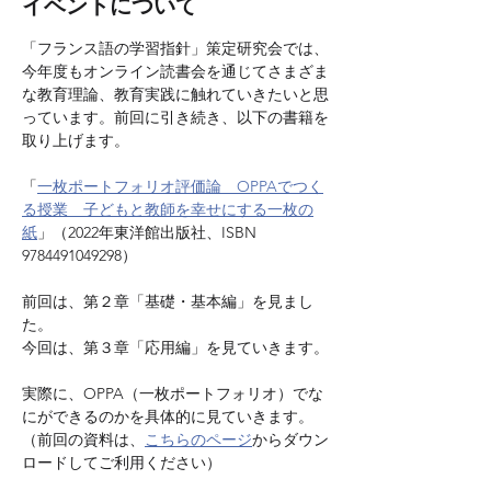
イベントについて
「フランス語の学習指針」策定研究会では、
今年度もオンライン読書会を通じてさまざま
な教育理論、教育実践に触れていきたいと思
っています。前回に引き続き、以下の書籍を
取り上げます。
「
一枚ポートフォリオ評価論　OPPAでつく
る授業　子どもと教師を幸せにする一枚の
紙
」（2022年東洋館出版社、ISBN 
9784491049298）
前回は、第２章「基礎・基本編」を見まし
た。
今回は、第３章「応用編」を見ていきます。
実際に、OPPA（一枚ポートフォリオ）でな
にができるのかを具体的に見ていきます。
（前回の資料は、
こちらのページ
からダウン
ロードしてご利用ください）